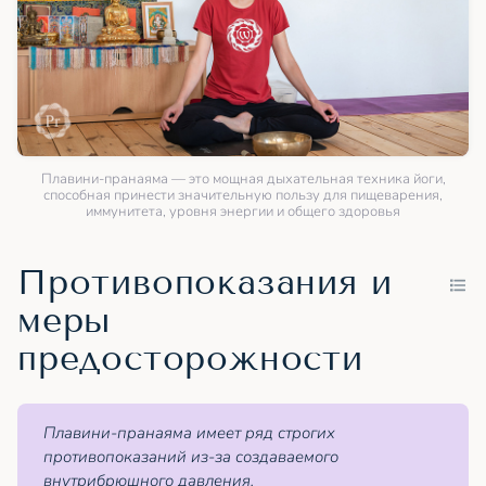
Плавини-пранаяма — это мощная дыхательная техника йоги,
способная принести значительную пользу для пищеварения,
иммунитета, уровня энергии и общего здоровья
Противопоказания и
меры
предосторожности
Плавини-пранаяма имеет ряд строгих
противопоказаний из-за создаваемого
внутрибрюшного давления.