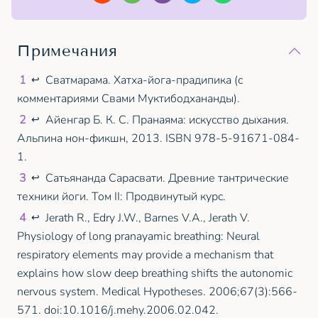
Примечания
1
Сватмарама. Хатха-йога-прадипика (с
↩
комментариями Свами Муктибодхананды).
2
Айенгар Б. К. С. Пранаяма: искусство дыхания.
↩
Альпина нон-фикшн, 2013. ISBN 978-5-91671-084-
1.
3
Сатьянанда Сарасвати. Древние тантрические
↩
техники йоги. Том II: Продвинутый курс.
4
Jerath R., Edry J.W., Barnes V.A., Jerath V.
↩
Physiology of long pranayamic breathing: Neural
respiratory elements may provide a mechanism that
explains how slow deep breathing shifts the autonomic
nervous system. Medical Hypotheses. 2006;67(3):566-
571. doi:10.1016/j.mehy.2006.02.042.