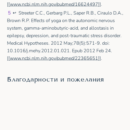
[[
www.ncbi.nlm.nih.gov/pubmed/16624497]]
.
5
Streeter C.C., Gerbarg P.L., Saper R.B., Ciraulo D.A.,
↩
Brown R.P. Effects of yoga on the autonomic nervous
system, gamma-aminobutyric-acid, and allostasis in
epilepsy, depression, and post-traumatic stress disorder.
Medical Hypotheses. 2012 May;78(5):571-9. doi:
10.1016/j.mehy.2012.01.021. Epub 2012 Feb 24.
[[
www.ncbi.nlm.nih.gov/pubmed/22365651]]
.
Благодарности и пожелания