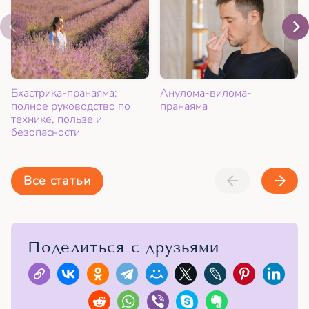
Бхастрика-пранаяма:
Анулома-вилома-
полное руководство по
пранаяма
технике, пользе и
безопасности
Все статьи
Поделиться с друзьями